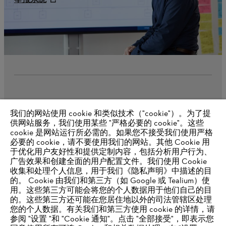
我们的网站使用 cookie 和类似技术（"cookie"）。为了提
奖项和荣誉
供网站服务，我们使用某些 "严格必要的 cookie"。这些
cookie 是网站运行所必需的。如果您不接受我们使用严格
必要的 cookie，请不要使用我们的网站。其他 Cookie 用
于优化用户友好性和提供定制内容，包括分析用户行为、
广告效果和创建全面的用户配置文件。我们使用 Cookie
收集和处理个人信息，用于我们《隐私声明》中描述的目
的。 Cookie 由我们和第三方（如 Google 或 Tealium）使
用。这些第三方可能会将您的个人数据用于他们自己的目
的。这些第三方还可能在您居住地以外的司法管辖区处理
版本说明
隐私政策
Cookie 信息
一般商业条款和条件
您的个人数据。有关我们和第三方使用 cookie 的详情，请
参阅 "设置 "和 "Cookie 通知"。点击 "全部接受"，即表示您
ANDREAS STIHL Powertools Company Ltd., Taicang / Qingdao