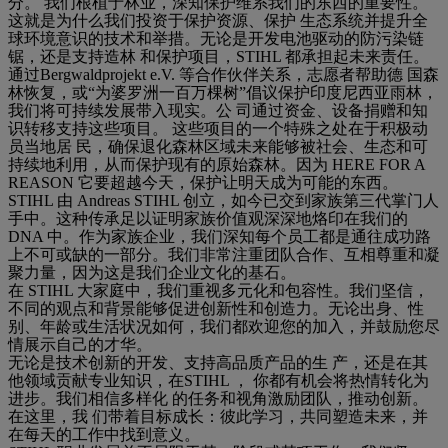
分。 我们根植于林业，深知保护维系我们的东西的重要性。
这就是为什么我们投资于保护资源、保护 生态系统并提升全
球环境意识的技术和举措。无论是开发电池驱动的防污染链
锯，还是支持造林 和保护项目，STIHL 都承担起未来责任。
通过Bergwaldprojekt e.V. 等合作伙伴关系，志愿者帮助德 国森
林恢复，或“为婆罗洲一百万棵树”倡议保护印度尼西亚雨林，
我们将可持续发展带入现实。公 司通过资金、设备捐赠和知
识转移支持这些项目。 这些项目的一个特殊之处在于积极动
员当地居 民，确保退化森林区域未来能够被社会、生态和可
持续地利用，从而保护现有的原始森林。因为 HERE FOR A
REASON 它要超越今天，保护让明天成为可能的东西。
STIHL 由 Andreas STIHL 创立，如今已交到家族第三代掌门人
手中。这种传承足以证明家族价值观深深地烙印在我们的
DNA 中。作为家族企业，我们深知每个员工都是通往成功路
上不可或缺的一部分。我们非常注重团队合作、互相尊重和凝
聚力量，因为这是我们企业文化的基石。
在 STIHL 大家庭中，我们重视多元化和包容性。我们坚信，
不同的观点和背景能够促进创新性和创造力。无论出身、性
别、年龄或生活状况如何，我们都欢迎您的加入，并鼓励您尽
情展示自己的才华。
无论是技术创新的开发、支持高品质产品的生 产，还是在其
他领域贡献专业知识，在STIHL ， 你都有机会将热情转化为
进步。我们相信多样化 的任务和视角激励团队，推动创新。
在这里，我 们带着目标成长：彼此学习，共同塑造未来，并
在每天的工作中找到意义。