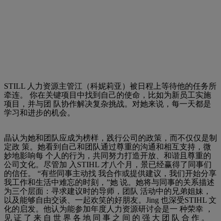
STILL 人力资源主管江（科妮莉亚）被日程上等待他的任务所
牵连。 你在关键项目中找到自己的使命，比如为新员工实施
项目，并与团 队协作解决复杂挑战。对她来说，每一天都是
学习和进步的机会。
晶认为她和团队应成为榜样，践行公司的政策，而不仅仅是制
定政 策。她看到自己和团队通过尊重的沟通和相互支持，微
妙地影响每 个人的行为，共同努力打造开放、和谐且尊重的
公司文化。尽管加 入STIHL 才八个月，景已经赢得了同事们
的信任。 “有些同事主动找 我合作或提供建议，我们开始分享
我工作和生活中难忘的时刻，”她 说。她将与同事的关系描述
为三个层面：寻求建议时的导师，团队 活动中的兄弟姐妹，
以及能够自由交谈、一起欢笑的好朋友。Jing 也深受STIHL 文
化的启发。他认为能参加年度人力资源研讨会是一 种荣幸 ，
见 证 了 来 自 世 界 各 地 同 事 之 间 的 强 大 团 队 合 作 。