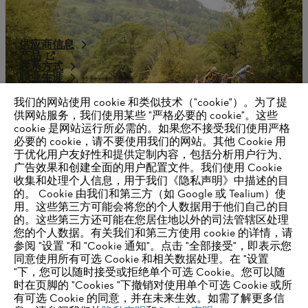
供应商信息
产品
联系方式
职业生涯
举报系统
我们的网站使用 cookie 和类似技术（"cookie"）。为了提
供网站服务，我们使用某些 "严格必要的 cookie"。这些
cookie 是网站运行所必需的。如果您不接受我们使用严格
必要的 cookie，请不要使用我们的网站。其他 Cookie 用
于优化用户友好性和提供定制内容，包括分析用户行为、
广告效果和创建全面的用户配置文件。我们使用 Cookie
收集和处理个人信息，用于我们《隐私声明》中描述的目
的。 Cookie 由我们和第三方（如 Google 或 Tealium）使
用。这些第三方可能会将您的个人数据用于他们自己的目
的。这些第三方还可能在您居住地以外的司法管辖区处理
您的个人数据。有关我们和第三方使用 cookie 的详情，请
奖项和荣誉
参阅 "设置 "和 "Cookie 通知"。点击 "全部接受"，即表示您
同意使用所有可选 Cookie 和相关数据处理。在 "设置
"下，您可以随时接受或拒绝单个可选 Cookie。您可以随
时在页脚的 "Cookies "下撤销对使用单个可选 Cookie 或所
有可选 Cookie 的同意，并在未来生效。如需了解更多信