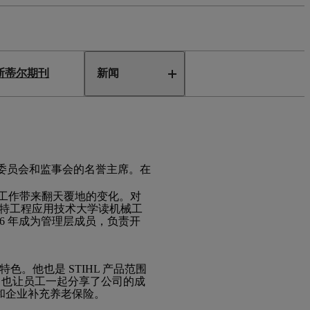
斯蒂尔期刊
新闻
STIHL 顾问委员会和监事会的名誉主席。在
很快为林业工作带来翻天覆地的变化。对
斯图加特工程应用技术大学读机械工
66 年成为管理层成员，负责开
特色。他也是 STIHL 产品范围
hl 也让员工一起分享了公司的成
和企业补充养老保险。