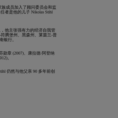
hl 家族成员加入了顾问委员会和监
他的儿子 Nikolas Stihl
个职位上，他主张强有力的经济自我管
登-符腾堡州、黑森州、莱茵兰-普
西南银行。
章 (2007)、康拉德·阿登纳
12)。
Stihl 仍然与他父亲 90 多年前创