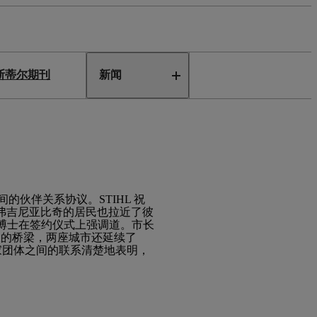
斯蒂尔期刊
新闻
之间的伙伴关系协议。STIHL 祝
根和弗吉尼亚比奇的居民也拉近了彼
L 博士在签约仪式上强调道。市长
强大的桥梁，两座城市还延续了
和艺术家团体之间的联系清楚地表明，