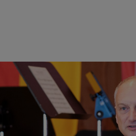
吉尼亚比奇之间的城市伙伴关系表示欢迎。
0 年代，位于弗吉尼亚比奇的 STIHL 生产基地成立于 1974 
我们很高兴，通过这种紧密的联系在城市之间建立起友谊，”STIHL 首席
前投资 2500 万欧元在弗吉尼亚比奇建造新的办公楼。
联系的重要基石，”Nikolas Stihl 博士在签约时说道。Kar
表着相互尊重、紧密联系和合作。”该城市伙伴关系始于 2017 年
签约仪式是对去年在弗吉尼亚比奇发起的合同的会签。