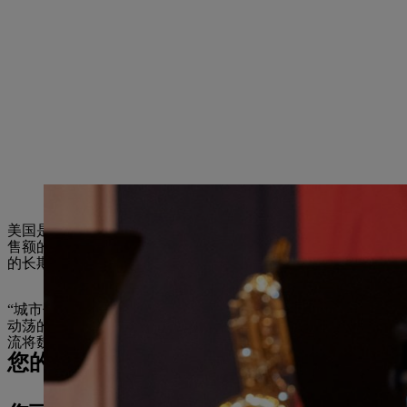
STIHL 顾问委员会和监事会主席 Nikolas STIHL 博士对魏布林根和弗
美国是 STIHL 最重要的市场。最初的业务关系始于 20 世纪 3
售额的 30%。我们在弗吉尼亚比奇的工厂有 2,000 多名员工。
的长期管理层成员 Karl Angler 强调道。STIHL Inc. 目
“城市伙伴关系是巩固我们全球关系以及在来自不同文化背景的人们之间建立
动荡的时期，加深和扩大跨大西洋友谊尤为重要。我们 STIHL 代
流将魏布林根与美国联系起来，STIHL 为此提供经济支持。
您的新闻联系人