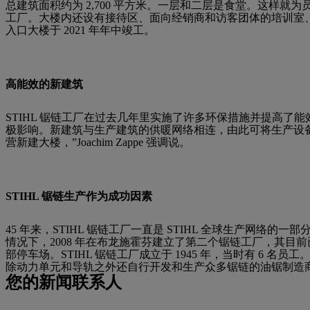
总建筑面积约为 2,700 平方米。一层和二层是食堂。这样就为员
工厂。大楼内还设有接待区、面向经销商和访客团体的培训室
入口大楼于 2021 年年中竣工。
高能效的新建筑
STIHL 锯链工厂在过去几年里实施了许多环保措施并提高
极影响。新建筑与生产建筑的供暖网络相连，由此可将生产设
营新建大楼，”Joachim Zappe 强调说。
STIHL 锯链生产作为成功因素
45 年来，STIHL 锯链工厂一直是 STIHL 全球生产网络
情况下，2008 年在布龙施霍芬建立了第二个锯链工厂，其目前已扩大
部停车场。STIHL 锯链工厂成立于 1945 年，当时有 6 名员
除动力单元和导轨之外还自行开发和生产众多锯链的油锯制造
您的新闻联系人