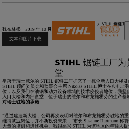
STIHL 世界
新闻媒体
STIHL 锯
魏布林根，2019 年 10 月 16 日 | 企业新闻稿
文本和图片下载
STIHL 锯链工
堂
坐落于瑞士威尔的 STIHL 锯链工厂扩充了一栋全新入口大楼及内部
STIHL 顾问委员会和监事会主席 Nikolas STIHL 博
位，以及我们在油锯和动力设备领域的技术佼佼者地位，我坚信我们将在
入口大楼和内部食堂，位于瑞士的维尔和布龙施霍芬的生产基地得到
对瑞士驻地的承诺
“通过建造新大楼，公司再次表明对维尔和布龙施霍芬驻地的重视
维持就业岗位，并不断投资未来，”市长 Susanne Hartmann 称
大量的培训和进修机会。我很高兴 STIHL 为该地区的年轻人提供了