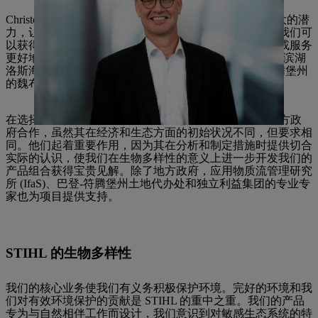
Christoph Hiller von Gaertringen 解释道：“地方政府有很大的潜
力，让他们的土地更具生物多样性。通过我们的项目，我们可
以获得宝贵的见解，了解如何通过改进产品、新的应用或服务
更好地实现这一潜力。”作为实践合作伙伴，萨尔兰州的滨湖
洛斯海姆、莱茵兰-普法尔茨州的皮尔马森斯和巴登-符腾堡州
的魏布林根三个地方政府参与了这个项目。
在选择项目合作伙伴时，STIHL 有意识地选择与这些地方政
府合作，虽然其在经济和生态方面的初始状况不同，但要求相
同。他们起着重要作用，因为其在分析和制定措施时提供切合
实际的认识，使我们在生物多样性的意义上进一步开发我们的
产品组合获得宝贵见解。除了地方政府，应用物质流管理研究
所 (IfaS)、巴登-符腾堡州土地代办处和独立利益集团的专业专
家也为项目提供支持。
STIHL 的生物多样性
我们的核心业务使我们有义务积极保护环境。完好的环境和我
们对有效环境保护的贡献是 STIHL 的重中之重。我们的产品
专为与自然相伴工作而设计，我们意识到对敏感生态系统的特