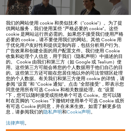
产品
联系方式
职业生涯
举报系统
我们的网站使用 cookie 和类似技术（"cookie"）。为了提
供网站服务，我们使用某些 "严格必要的 cookie"。这些
cookie 是网站运行所必需的。如果您不接受我们使用严格
必要的 cookie，请不要使用我们的网站。其他 Cookie 用
于优化用户友好性和提供定制内容，包括分析用户行为、
广告效果和创建全面的用户配置文件。我们使用 Cookie
收集和处理个人信息，用于我们《隐私声明》中描述的目
的。 Cookie 由我们和第三方（如 Google 或 Tealium）使
用。这些第三方可能会将您的个人数据用于他们自己的目
的。这些第三方还可能在您居住地以外的司法管辖区处理
您的个人数据。有关我们和第三方使用 cookie 的详情，请
奖项和荣誉
参阅 "设置 "和 "Cookie 通知"。点击 "全部接受"，即表示您
同意使用所有可选 Cookie 和相关数据处理。在 "设置
"下，您可以随时接受或拒绝单个可选 Cookie。您可以随
时在页脚的 "Cookies "下撤销对使用单个可选 Cookie 或所
有可选 Cookie 的同意，并在未来生效。如需了解更多信
息，请参阅我们的
隐私声明
和
Cookie声明
。
法律声明
。