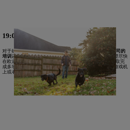
19:00
对于雄心勃勃的未来机电工程师来说，
在 STIHL 美国公司的
培训
还不够。因此，一旦培训后的轮班计划允许，他希望尽快
在欧道明大学获得学士学位。Bradley 在他的业余时间汲取完
成多项任务的力量。他和他的女朋友、在健身房里、在游戏机
上或者与他的父母和两只狗 Arlo 及 Bella 度过闲暇时光。